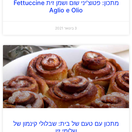
מתכון: פטוצ'יני שום ושמן זית Fettuccine
Aglio e Olio
3 בינואר 2021
מתכון עם טעם של בית: שבלולי קינמון של
שלומי זיו