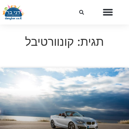
תגית: קונוורטיבל