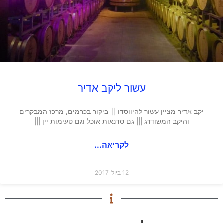
עשור ליקב אדיר
יקב אדיר מציין עשור להיווסדו ||| ביקור בכרמים, מרכז המבקרים
והיקב המשודרג ||| גם סדנאות אוכל וגם טעימות יין |||
לקריאה...
12 ביולי 2017