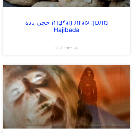
מתכון: עוגיות חָגִ'יבָּדַה حجي بادة
Hajibada
24 במרץ 2021