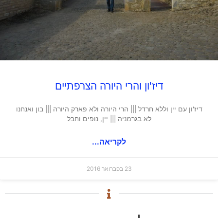
דיז'ון והרי היורה הצרפתיים
דיז'ון עם יין וללא חרדל ||| הרי היורה ולא פארק היורה ||| בון ואנחנו
לא בגרמניה ||| יין, נופים וחבל
לקריאה...
23 בפברואר 2016