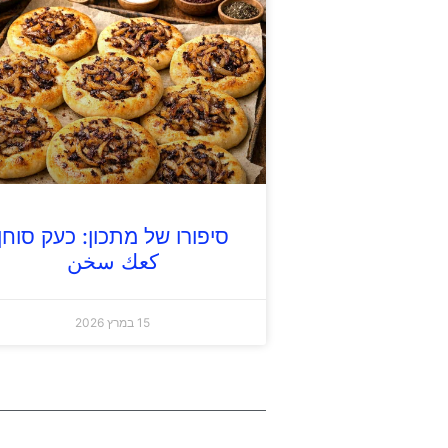
סיפורו של מתכון: כעק סוחן
كعك سخن
15 במרץ 2026