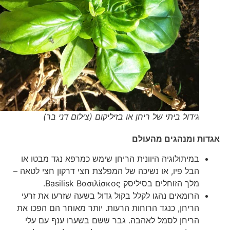
גידול ביתי של ריחן או בזיליקום (צילום דני בר)
אגדות ומנהגים מהעולם
במיתולוגיה היוונית הריחן שימש כמרפא נגד מבטו או
הבל פיו, או נשיכה של המפלצת חצי דרקון חצי לטאה –
מלך הזוחלים בסיליסק Basilisk Βασιλίσκος.
הרומאים נהגו לקלל בקול גדול בשעה שזרעו את זרעי
הריחן, כנגד הרוחות הרעות. יותר מאוחר הם הפכו את
הריחן לסמל לאהבה. גבר ששם בשערו ענף עם עלי