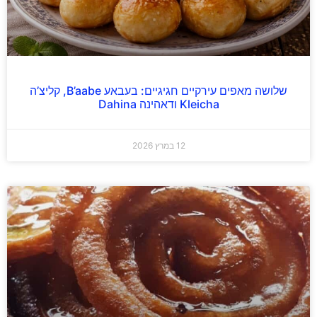
שלושה מאפים עירקיים חגיגיים: בעבאע B’aabe, קליצ’ה
Kleicha ודאהינה Dahina
12 במרץ 2026