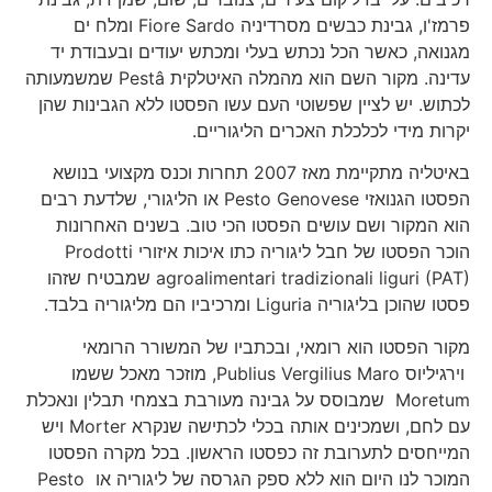
פרמז'ו, גבינת כבשים מסרדיניה Fiore Sardo ומלח ים
מגנואה, כאשר הכל נכתש בעלי ומכתש יעודים ובעבודת יד
עדינה. מקור השם הוא מהמלה האיטלקית Pestâ שמשמעותה
לכתוש. יש לציין שפשוטי העם עשו הפסטו ללא הגבינות שהן
יקרות מידי לכלכלת האכרים הליגוריים.
באיטליה מתקיימת מאז 2007 תחרות וכנס מקצועי בנושא
הפסטו הגנואזי Pesto Genovese או הליגורי, שלדעת רבים
הוא המקור ושם עושים הפסטו הכי טוב. בשנים האחרונות
הוכר הפסטו של חבל ליגוריה כתו איכות איזורי Prodotti
agroalimentari tradizionali liguri (PAT) שמבטיח שזהו
פסטו שהוכן בליגוריה Liguria ומרכיביו הם מליגוריה בלבד.
מקור הפסטו הוא רומאי, ובכתביו של המשורר הרומאי
וירגיליוס Publius Vergilius Maro, מוזכר מאכל ששמו
Moretum שמבוסס על גבינה מעורבת בצמחי תבלין ונאכלת
עם לחם, ושמכינים אותה בכלי לכתישה שנקרא Morter ויש
המייחסים לתערובת זה כפסטו הראשון. בכל מקרה הפסטו
המוכר לנו היום הוא ללא ספק הגרסה של ליגוריה או Pesto