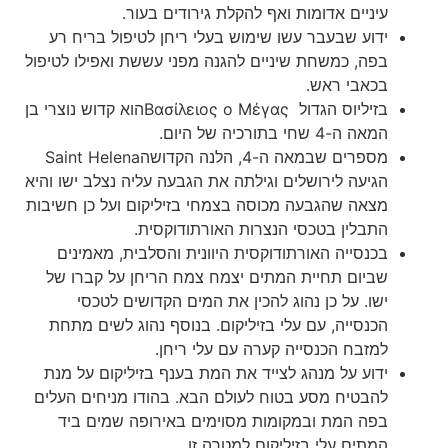
עיניים אדומות ואף להקלת גירודים בעור.
ידוע שבעבר עשו שימוש בעלי ריחן לטיפול בריח רע
בפה, כמשחת שיניים להגנה מפני עששת ואפילו לטיפול
בכאבי ראש.
בזיליוס הגדול Βασίλειος ο Μέγαςהוא קדוש נוצרי בן
המאה ה-4 שחי בתורכיה של היום.
מספרים שבמאה ה-4, הלנה הקדושהSaint Helena
הגיעה לירושלים וגילתה את הגבעה עליה נצלב ישו והיא
מצאה שהגבעה מכוסה בצמחי בזיליקום ועל כן חשיבות
התבלין בטכסי הנצרות האורתודוקסית.
בכנסייה האורתודוקסית היוונית והסלבית, מאמינים
שביום תחיית המתים יצמח צמח הריחן על קברו של
ישו. על כן נהוג להכין את המים הקדושים לטכסי
הכנסייה, עם עלי בזיליקום. בנוסף נהוג לשים מתחת
למזבח הכנסייה קערה עם עלי ריחן.
ידוע על מנהג לצייד את המת בענף בזיליקום על מנת
להבטיח מסע בטוח לעולם הבא. בהודו מניחים העלים
בפה המת ובמקומות מסוימים באירופה שמים ביד
המתים עלי בזיליקום למטרה זו.