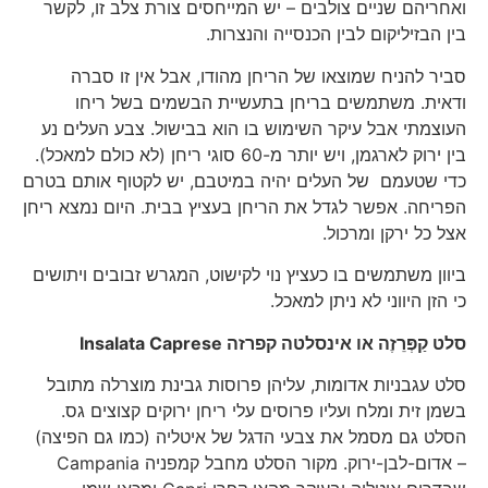
ואחריהם שניים צולבים – יש המייחסים צורת צלב זו, לקשר
בין הבזיליקום לבין הכנסייה והנצרות.
סביר להניח שמוצאו של הריחן מהודו, אבל אין זו סברה
ודאית. משתמשים בריחן בתעשיית הבשמים בשל ריחו
העוצמתי אבל עיקר השימוש בו הוא בבישול. צבע העלים נע
בין ירוק לארגמן, ויש יותר מ-60 סוגי ריחן (לא כולם למאכל).
כדי שטעמם של העלים יהיה במיטבם, יש לקטוף אותם בטרם
הפריחה. אפשר לגדל את הריחן בעציץ בבית. היום נמצא ריחן
אצל כל ירקן ומרכול.
ביוון משתמשים בו כעציץ נוי לקישוט, המגרש זבובים ויתושים
כי הזן היווני לא ניתן למאכל.
סלט קַפְּרֵזֶה או אינסלטה קפרזה
Insalata Caprese
סלט עגבניות אדומות, עליהן פרוסות גבינת מוצרלה מתובל
בשמן זית ומלח ועליו פרוסים עלי ריחן ירוקים קצוצים גס.
הסלט גם מסמל את צבעי הדגל של איטליה (כמו גם הפיצה)
– אדום-לבן-ירוק. מקור הסלט מחבל קמפניה Campania