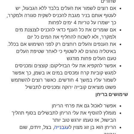
שחורים
אם רוצים לשמור את העלים בלבד ללא הגבעול, יש
לעטוף אותם בניר מגבת להכניס לשקית סגורה ולמקרר,
כך ישמרו על טריות 4 ימים לפחות
אם שומרים את כל הענף כדאי להכניס לצנצנת מים
ולמקרר, ולא לשכוח להחליף את המים כל יום
את הענפים והעלים רוחצים רק לפני השימוש אם בכלל.
באיטליה נוהגים לא לשטוף כי לאחר שטיפת העלים
טעם העלים פחות מודגש
אפשר להקפיא את עלי הבזיליקום: קוצצים ומכניסים
למגש קוביות קרח ומכסים במים או בשמן, כך אפשר
לשמור עליו במשך 4 חודשים. כאשר רוצים להשתמש
פשוט מוציאים קובייה ירוקה ומכניסים לתבשיל
שימושים בריחן
אפשר לאכול גם את פרחי הריחן
מומלץ להוסיף את עלי הריחן לתבשילים בסוף תהליך
הבישול, אז טעמו יורגש טוב יותר
הריחן הוא בן זוג מצוין ל
עגבנייה
, בצל, זיתים, שום