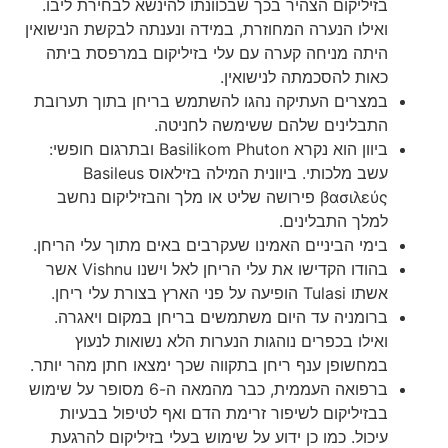
בזיליקום הצהיר בכך שבכוונתו להינשא לבחירת ליבו.
ואילו הנערה המחוזרת, במידה ונענתה לבקשת הנישואין
היתה מניחה קערה עם עלי בזיליקום במרפסת ביתה
כאות להסכמתה לנישואין.
במצרים העתיקה נהגו להשתמש בריחן בתוך תערובת
התבלינים שלהם ששימשה לחניטה.
ביוון הוא נקרא Basilikom Phuton ובתרגום חופשי:
עשב מלכותי. ביוונית המילה בזילאוס Basileus
βασιλεύς פירושה שליט או מלך והבזיליקום נחשב
למלך התבלינים.
בימי הביניים האמינו שעקרבים באים מתוך עלי הריחן.
בהודו הקדישו את עלי הריחן לאל וישנו Vishnu אשר
אשתו Tulasi הופיעה על פני הארץ בצורת עלי ריחן.
ברומניה עד היום משתמשים בריחן במקום ויאגרה.
ואילו בכפרים נוהגות הנערות הלא נשואות לנעוץ
במחשופן ענף ריחן בתקווה שכך ימצאו חתן מהר יותר.
ברפואה העממית, כבר מהמאה ה-6 מסופר על שימוש
בבזיליקום לשיפור זרימת הדם ואף לטיפול בבעיות
עיכול. כמו כן ידוע על שימוש בעלי בזיליקום להרגעת