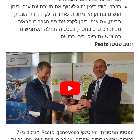
בקרב יהודי תימן נהוג לעטוף את השבת עם ענפי ריחן.
הנשים בתימן היו מחכות לאחר הדלקת נרות השבת,
בביתן, עם ענפי ריחן לקבל את פני הגברים הבאים
מבית הכנסת. בנוסף, בטכס ההבדלה משתמשים
במוצ"ש גם בעלי ריחן כבושם.
רוטב פסטו
Pesto
הפסטו המסורתי האיטלקי Pesto genovese מורכב מ-7
רכיבים: עלי בזיליקום צעירים, צנוברים, שום, שמן זית, גבינת