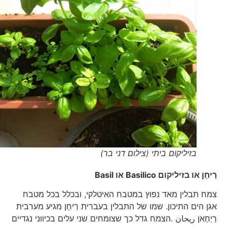
בזיליקום ביתי (צילום דני בר)
רֵיחָן או בזיליקום
Basilico
או
Basil
צמח תבלין מאד נפוץ במטבח האיטלקי, ובכלל בכל מטבח
אגן הים התיכון. שמו של התבלין בעברית רֵיחָן מגיע מערבית
רַיְחַאן ريحان .הצמח גדל כך שצומחים שני עלים בכיווני נגדיים