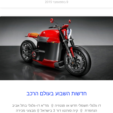
9 בספטמבר 2015
חדשות השבוע בעולם הרכב
דו גלגלי חשמלי חדש או פנטזיה ۩ מד"א דו-גלגלי בתל אביב
הנחפרת ۩ קיה סורנטו דור 3 בישראל ۩ מבצעי מכירה