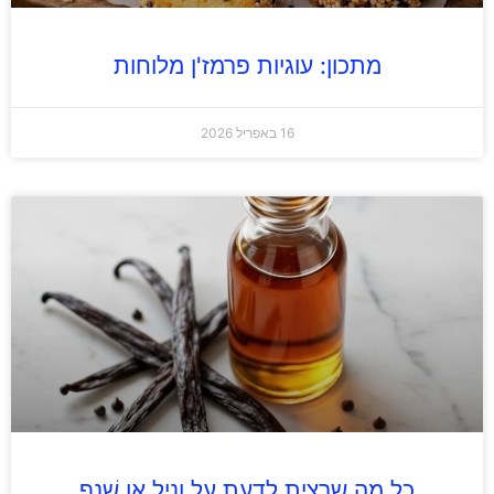
מתכון: עוגיות פרמז'ן מלוחות
16 באפריל 2026
כל מה שרצית לדעת על וָנִיל או שֶׁנֶף