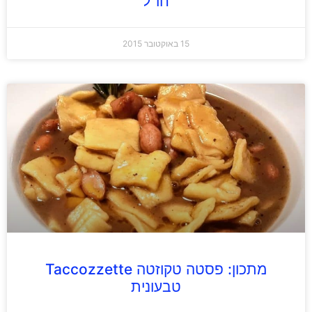
חו"ל
15 באוקטובר 2015
מתכון: פסטה טקוזטה Taccozzette
טבעונית