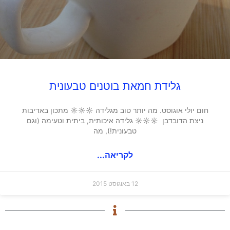
גלידת חמאת בוטנים טבעונית
חום יולי אוגוסט. מה יותר טוב מגלידה ☼☼☼ מתכון באדיבות
ניצת הדובדבן ☼☼☼ גלידה איכותית, ביתית וטעימה (וגם
טבעונית!), מה
לקריאה...
12 באוגוסט 2015