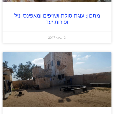
מתכון: עוגת סולת ושזיפים ומאפינס וניל
ופירות יער
13 ביולי 2017