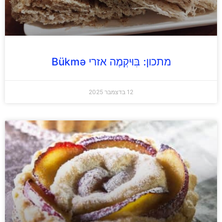
מתכון: בִּוּיקְמֶה אזרי Bükmə
12 בדצמבר 2025