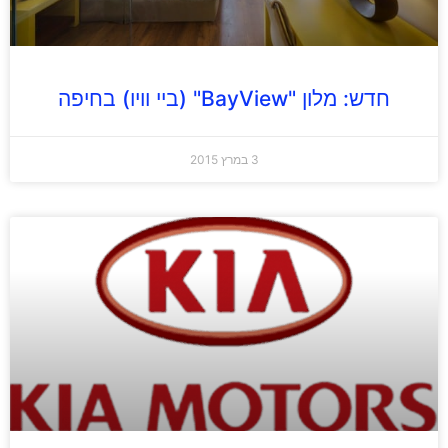
חדש: מלון "BayView" (ביי וויו) בחיפה
3 במרץ 2015