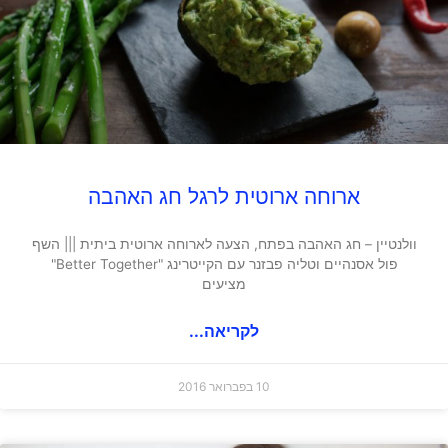
ארוחה ארוטית לרגל חג האהבה
וולנטיין – חג האהבה בפתח, הצעה לארוחה ארוטית ביתית ||| השף
פול אסנהיים וטליה פבזנר עם הקייטרינג "Better Together"
מציעים
לקריאה...
10 בפברואר 2016