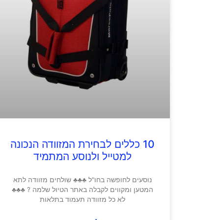
10 כללים לבחירת המזוודה הנכונה
למטייל ולנוסע המתמיד
נוסעים לחופשה בחו"ל ♣♣♣ שולחים מזוודה לתא
המטען ומקווים לקבלה באתר הטיול שלמה ? ♣♣♣
לא כל מזוודה תעמוד בתלאות