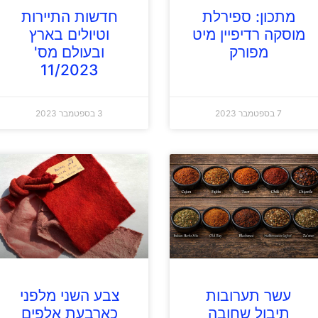
מתכון: ספירלת
חדשות התיירות
מוסקה רדיפיין מיט
וטיולים בארץ
מפורק
ובעולם מס'
11/2023
7 בספטמבר 2023
3 בספטמבר 2023
עשר תערובות
צבע השני מלפני
תיבול שחובה
כארבעת אלפים