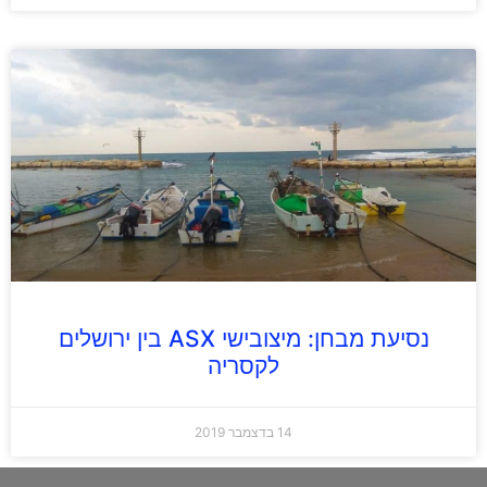
נסיעת מבחן: מיצובישי ASX בין ירושלים
לקסריה
14 בדצמבר 2019