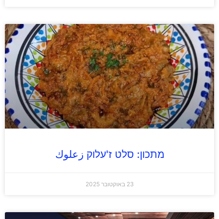
מתכון: סלט ז'עלוק زعلوك
23 באוקטובר 2025