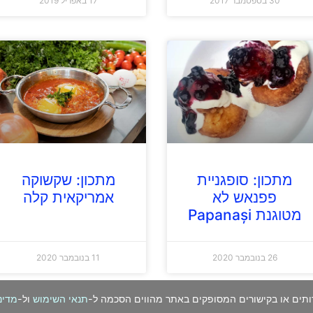
30 בספטמבר 2017
17 באפריל 2019
מתכון: סופגניית
מתכון: שקשוקה
פפנאש לא
אמריקאית קלה
מטוגנת Papanași
26 בנובמבר 2020
11 בנובמבר 2020
ותים או בקישורים המסופקים באתר מהווים הסכמה ל-
תנאי השימוש
ול-
מדינ