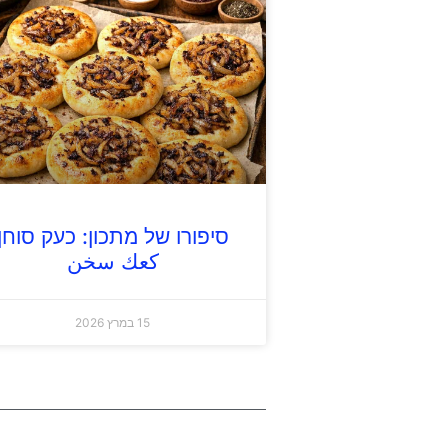
סיפורו של מתכון: כעק סוחן
كعك سخن
15 במרץ 2026