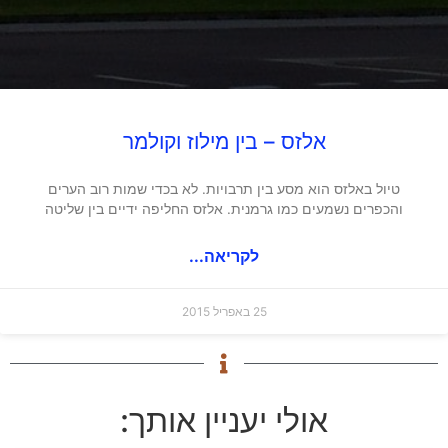
אלזס – בין מילוז וקולמר
טיול באלזס הוא מסע בין תרבויות. לא בכדי שמות רוב הערים
והכפרים נשמעים כמו גרמנית. אלזס החליפה ידיים בין שליטה
לקריאה...
25 באפריל 2015
אולי יעניין אותך: