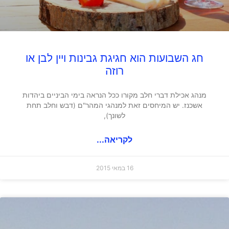
חג השבועות הוא חגיגת גבינות ויין לבן או
רוזה
מנהג אכילת דברי חלב מקורו ככל הנראה בימי הביניים ביהדות
אשכנז. יש המיחסים זאת למנהגי המהר"ם (דבש וחלב תחת
לשונך),
לקריאה...
16 במאי 2015