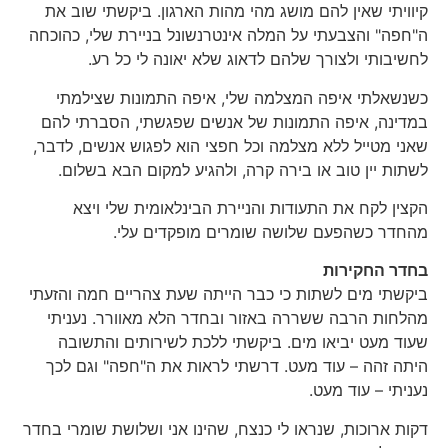
קיוויתי שאין להם מושג מהי מהות הארגון. ביקשתי שוב את
ה"חפה" והצבעתי על המלה אינטרנשונל בניירת שלי, כהוכחה
לחשיבותי ולצורך שלהם לדאוג שלא יאונה לי כל רע.
כשנשאלתי איפה המצלמה שלי, איפה התמונות שצילמתי
במדינה, איפה התמונות של אנשים שפגשתי, הסברתי להם
שאני מטייל ללא מצלמה וכל חפצי הוא לפגוש אנשים, לדבר,
לשתות יין טוב או בירה קרה, ולהגיע למקום הבא בשלום.
הקצין לקח את התעודות והניירת הבינלאומית שלי ויצא
מהחדר כשהפעם שלושה שומרים מופקדים עלי.
בחדר החקירות
ביקשתי מים לשתות כי כבר הייתה שעת צהריים חמה והזעתי
מהלחות הרבה ששררה באזור ובחדר הלא מאוורר. נעניתי
שעוד מעט יביאו מים. ביקשתי ללכת לשירותים והתשובה
היתה זהה – עוד מעט. דרשתי לראות את ה"חפה" וגם לכך
נעניתי – עוד מעט.
דקות ארוכות, שנראו לי כנצח, שהינו אני ושלושת שומרי בחדר