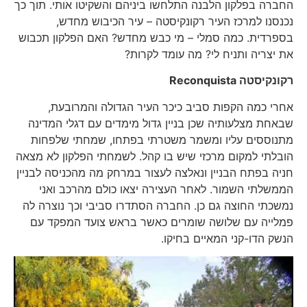
החברה בפלקון הלבנה התלחשו ביניהם והשקיטו אותי. תוך כך
נכנסנו למרכז העיר רקונקיסטה – עיר הכיבוש מחדש,
בספרדית. כמה סמלי – מי כבש מחדש? האם הפלקון תכבוש
את יצריה ותניח לי? מה עומד לקרות?
רקונקיסטה
Reconquista
אחרי כמה הקפות סביב כיכר העיר הגדולה והמרובעת,
שבאחת מצלעותיה שכן בניין גדול מימדים עם דגלי המדינה
מתנוססים עליו ומשמר משטרתי בפתחו, שמחתי שלפחות
הובלתי למקום מרכזי שיש בו קהל. לשמחתי הפלקון לא מצאה
חניה בפתח הבניין ונאלצה לעצור במרחק מה מהכניסה לבניין
הממשלתי השמור. לאחר העצירה יצאו כולם מהרכב ואני
נמשכתי החוצה גם כן. החברה הסתדרו סביבי וכך נוצרה לה
פמלייה עם שלושה שומרים כאשר בראש צועד המפקד עם
הנשק הדו-קני המאיים בחיקו.