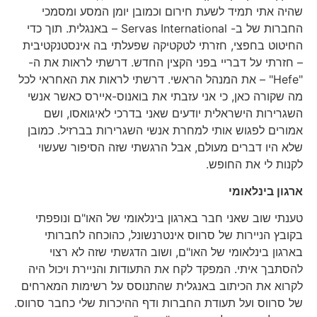
שהיה אתי תמיד לשעת חירום וכמובן יומן המסע ומסמכי
החברות של ב- Servas International – באנגלית. תוך כדי
החיטוט בחפצי, חזרתי לטקטיקה שפעלתי בה אינסטנקטיבית
– חזרתי על דבריי בפני הקצין החדש. דרשתי לראות את ה-
"Hefe" – את המנהל הראשי. דרשתי לראות את האחראי לכל
מה שקורה כאן, כי אני עזבתי את בואנוס-איירס כאשר אנשי
השגרירות הישראלית יודעים שאני בדרכי לאיגואסו, ושם
אמורים לפגוש אותי למחרת אנשי השגרירות בברזיל. כמובן
שלא היו דברים מעולם, אבל הרגשתי שזה הסיפור שעשוי
לקנות לי את החופש.
ארגון בינלאומי
טענתי שוב שאני חבר בארגון בינלאומי של האו"ם ונופפתי
בקובץ הניירות של סרווס אינטרנשונל, כהוכחה לחברותי
בארגון בינלאומי של האו"ם, ושוב הדגשתי שזה לא רצוי
להסתבך איתי. המפקד לקח את התעודות והניירת ויכול היה
לקרוא את הכיתוב באנגלית שהתנוסס על רשימות המארחים
של סרווס ועל תעודת החברות ודף ההיכרות שלי כחבר סרווס.