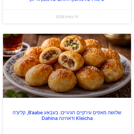
14 במרץ 2026
שלושה מאפים עירקיים חגיגיים: בעבאע B’aabe, קליצ’ה
Kleicha ודאהינה Dahina