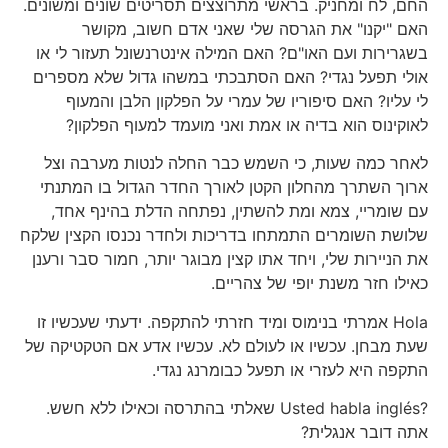
החם, לח ומחניק. בראשי מתרוצצים תסריטים שונים ומשונים.
האם "יקנו" את הגרסה שלי שאני אדם חשוב, מקושר
בשגרירות ועם האו"ם? האם המילה אינטרנשונל תעזור לי או
אולי תפעל נגדי? האם הסתבכתי במשהו גדול שלא מספרים
לי עליו? האם סיפוריו של עמרי על הפלקון הלבן והמעוף
לאוקינוס הוא בדיה או אמת ואני מועמד למעוף הפלקון?
לאחר כמה שעות, כי השמש כבר החלה לנטות מערבה וצל
ארוך השתרך מהחלון הקטן לאורך החדר הגדול בו המתנתי
עם שומריי, צמא ומת להשתין, נפתחה הדלת בהינף אחד,
שלושת השומרים התמתחו בדריכות ולחדר נכנסו הקצין שלקח
את הניירות שלי, ויחד אתו קצין מבוגר יותר, חמור סבר ורענן
כאילו חזר משנת יופי של צהריים.
Hola אמרתי בנימוס ומיד חזרתי להתקפה. ידעתי שעכשיו זו
שעת מבחן. עכשיו או לעולם לא. עכשיו אדע אם הטקטיקה של
התקפה היא לעזרי או תפעל כבומרנג נגדי.
?Usted habla inglés שאלתי בהתרסה וכאילו ללא חשש.
אתה דובר אנגלית?