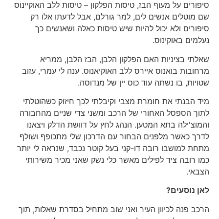
סיפורים על מעוף הבז, טיסות הפלקון – טיסות ללב האוקיינוס
שם מוטלים אנשים לים, למר גורלם, אבל לדעתו אלו רק
סיפורים ולא יכול להיות שיש טיסות כאלה ושאנשים כך
נעלמים באוקינוס.
שאלתי בציניות האם הפלקון הלבן, הבז הלבן, ממריא
מרחובות בואנוס איירס ללב האוקיאנוס. ענה לי עמרי, עזוב
שטויות, בו נשתה עוד כוס יין של מנדוסה.
מיד הבנתי את חומרת מצבי וקיבלתי לכך חיזוק כשהוטלתי
לתוך הספסל האחורי של הרכב ומשני צדי שניים מהחבורה
והמוצ'ילה בתא המטען. הנהג לחץ על דוושת הדלק ויצאנו
לדרך כאשר מלפנים הבחור עם הדרכון שלי מתכופף ושולף
מתחת למושבו רובה דו-קני בעל קוטר נכבד, שנראה לי יותר
כמו רובה ציד לפילים מאשר כלי נשק שאני מכיר משירותי
הצבאי.
לאן נוסעים?
הרכב פנה לכיוון העיר ואני שוב מתחיל בסדרת שאלות, תוך