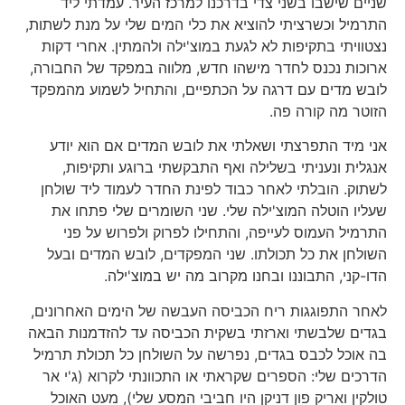
שניים שישבו בשני צדי בדרכנו למרכז העיר. עמדתי ליד
התרמיל וכשרציתי להוציא את כלי המים שלי על מנת לשתות,
נצטוויתי בתקיפות לא לגעת במוצ'ילה ולהמתין. אחרי דקות
ארוכות נכנס לחדר מישהו חדש, מלווה במפקד של החבורה,
לובש מדים עם דרגה על הכתפיים, והתחיל לשמוע מהמפקד
הזוטר מה קורה פה.
אני מיד התפרצתי ושאלתי את לובש המדים אם הוא יודע
אנגלית ונעניתי בשלילה ואף התבקשתי ברוגע ותקיפות,
לשתוק. הובלתי לאחר כבוד לפינת החדר לעמוד ליד שולחן
שעליו הוטלה המוצ'ילה שלי. שני השומרים שלי פתחו את
התרמיל העמוס לעייפה, והתחילו לפרוק ולפרוש על פני
השולחן את כל תכולתו. שני המפקדים, לובש המדים ובעל
הדו-קני, התבוננו ובחנו מקרוב מה יש במוצ'ילה.
לאחר התפוגגות ריח הכביסה העבשה של הימים האחרונים,
בגדים שלבשתי וארזתי בשקית הכביסה עד להזדמנות הבאה
בה אוכל לכבס בגדים, נפרשה על השולחן כל תכולת תרמיל
הדרכים שלי: הספרים שקראתי או התכוונתי לקרוא (ג'י אר
טולקין ואריק פון דניקן היו חביבי המסע שלי), מעט האוכל