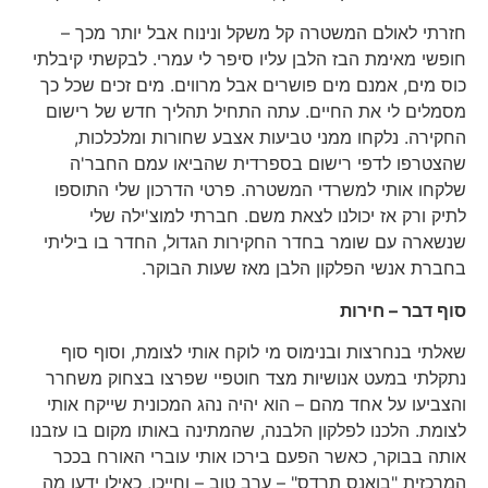
חזרתי לאולם המשטרה קל משקל ונינוח אבל יותר מכך –
חופשי מאימת הבז הלבן עליו סיפר לי עמרי. לבקשתי קיבלתי
כוס מים, אמנם מים פושרים אבל מרווים. מים זכים שכל כך
מסמלים לי את החיים. עתה התחיל תהליך חדש של רישום
החקירה. נלקחו ממני טביעות אצבע שחורות ומלכלכות,
שהצטרפו לדפי רישום בספרדית שהביאו עמם החבר'ה
שלקחו אותי למשרדי המשטרה. פרטי הדרכון שלי התוספו
לתיק ורק אז יכולנו לצאת משם. חברתי למוצ'ילה שלי
שנשארה עם שומר בחדר החקירות הגדול, החדר בו ביליתי
בחברת אנשי הפלקון הלבן מאז שעות הבוקר.
סוף דבר – חירות
שאלתי בנחרצות ובנימוס מי לוקח אותי לצומת, וסוף סוף
נתקלתי במעט אנושיות מצד חוטפיי שפרצו בצחוק משחרר
והצביעו על אחד מהם – הוא יהיה נהג המכונית שייקח אותי
לצומת. הלכנו לפלקון הלבנה, שהמתינה באותו מקום בו עזבנו
אותה בבוקר, כאשר הפעם בירכו אותי עוברי האורח בככר
המרכזית "בואנס תרדס" – ערב טוב – וחייכו, כאילו ידעו מה