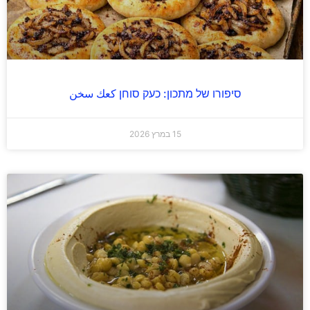
סיפורו של מתכון: כעק סוחן كعك سخن
15 במרץ 2026