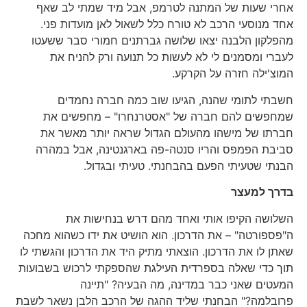
אחרי שעות של המתנה לטרמפ, אבל מיד שמתי לב שאף
אחד מנוסעי הרכב לא טורח כלל לשאול לאן מועדות פני.
מהפלקון הלבנה יצאו שלושה גברתנים חמורי סבר ששעטו
לעברי ומסמנים לי לא לעשות כל תנועה ורק להניח את
המוצ'ילה חזרה על הקרקע.
חשבתי לתומי שהנה, הגיעו שוב כמה חברה נחמדים
שמחפשים להם חברה של "אסטרנחרו" – מחפשים את
חברתו של מישהו מהעולם הגדול שראה יותר מאשר את
סביבת הפמפס והריו סנטה-פה בארגנטינה, אבל במהרה
הבנתי שטעיתי הפעם בהבחנתי. טעיתי ובגדול.
בדרך למעצר
השלושה הקיפו אותי ואחד מהם דרש בנחישות את
ה"פספורטה" – את הדרכון. הוא הושיט את ידו כשהוא מחכה
שאתן לו את הדרכון. הוצאתי מתיק היד את הדרכון והגשתי לו
תוך כדי שאלה בספרדית העילגת שהספקתי לרכוש בשבועות
המעטים שאני כבר במדינה, מה הבעיה? "תיינה
פרובלמה?" הבחנתי שליד ההגה של הרכב הלבן נשאר לשבת