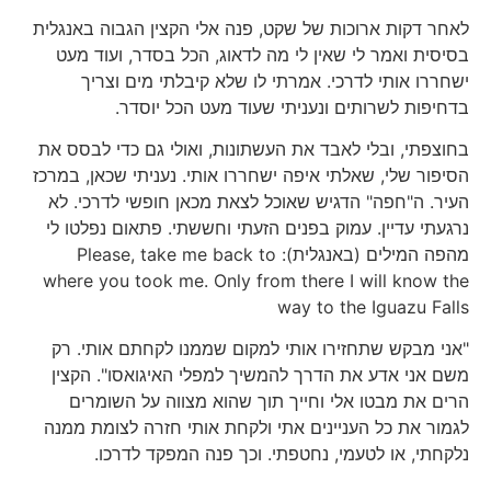
לאחר דקות ארוכות של שקט, פנה אלי הקצין הגבוה באנגלית
בסיסית ואמר לי שאין לי מה לדאוג, הכל בסדר, ועוד מעט
ישחררו אותי לדרכי. אמרתי לו שלא קיבלתי מים וצריך
בדחיפות לשרותים ונעניתי שעוד מעט הכל יוסדר.
בחוצפתי, ובלי לאבד את העשתונות, ואולי גם כדי לבסס את
הסיפור שלי, שאלתי איפה ישחררו אותי. נעניתי שכאן, במרכז
העיר. ה"חפה" הדגיש שאוכל לצאת מכאן חופשי לדרכי. לא
נרגעתי עדיין. עמוק בפנים הזעתי וחששתי. פתאום נפלטו לי
מהפה המילים (באנגלית): Please, take me back to
where you took me. Only from there I will know the
way to the Iguazu Falls
"אני מבקש שתחזירו אותי למקום שממנו לקחתם אותי. רק
משם אני אדע את הדרך להמשיך למפלי האיגואסו". הקצין
הרים את מבטו אלי וחייך תוך שהוא מצווה על השומרים
לגמור את כל העניינים אתי ולקחת אותי חזרה לצומת ממנה
נלקחתי, או לטעמי, נחטפתי. וכך פנה המפקד לדרכו.