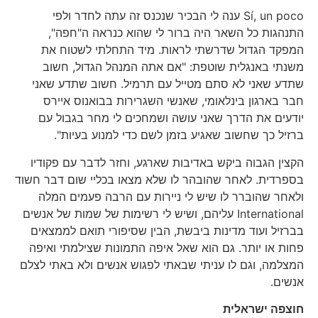
Sí, un poco ענה לי הבכיר שנכנס זה עתה לחדר ולפי
התנהגות כל השאר היה ברור לי שהוא כנראה ה"חפה",
המפקד הגדול שדרשתי לראות. מיד התחלתי לשטוח את
משנתי באנגלית שוטפת: "אם אתה המנהל הגדול, חשוב
שתדע שאני לא סתם מטייל עם תרמיל. חשוב שתדע שאני
חבר בארגון בינלאומי, שאנשי השגרירות בבואנוס איירס
יודעים את הדרך שאני עושה ושמחכים לי מחר בגבול עם
ברזיל כך שחשוב שאגיע בזמן לשם כדי למנוע בעיות".
הקצין הגבוה ביקש באדיבות שארגע, וחזר לדבר עם פקודיו
בספרדית. לאחר שהובהר לו שלא מצאו בכליי שום דבר חשוד
ולאחר שהוברר לו שיש לי ניירות עם הרבה פעמים המלה
International עליהם, ושיש לי רשימות של שמות של אנשים
בברזיל ועוד מדינות ביבשת, הבין שסיפורי תואם לממצאים
פחות או יותר. גם הוא שאל איפה התמונות שצילמתי ואיפה
המצלמה, וגם לו עניתי שבאתי לפגוש אנשים ולא באתי לצלם
אנשים.
חוצפה ישראלית