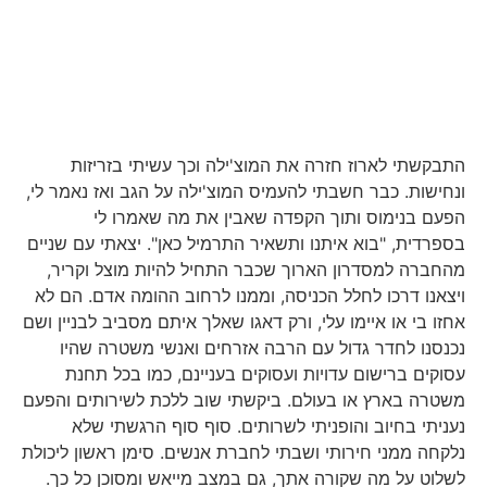
התבקשתי לארוז חזרה את המוצ'ילה וכך עשיתי בזריזות
ונחישות. כבר חשבתי להעמיס המוצ'ילה על הגב ואז נאמר לי,
הפעם בנימוס ותוך הקפדה שאבין את מה שאמרו לי
בספרדית, "בוא איתנו ותשאיר התרמיל כאן". יצאתי עם שניים
מהחברה למסדרון הארוך שכבר התחיל להיות מוצל וקריר,
ויצאנו דרכו לחלל הכניסה, וממנו לרחוב ההומה אדם. הם לא
אחזו בי או איימו עלי, ורק דאגו שאלך איתם מסביב לבניין ושם
נכנסנו לחדר גדול עם הרבה אזרחים ואנשי משטרה שהיו
עסוקים ברישום עדויות ועסוקים בעניינם, כמו בכל תחנת
משטרה בארץ או בעולם. ביקשתי שוב ללכת לשירותים והפעם
נעניתי בחיוב והופניתי לשרותים. סוף סוף הרגשתי שלא
נלקחה ממני חירותי ושבתי לחברת אנשים. סימן ראשון ליכולת
לשלוט על מה שקורה אתך, גם במצב מייאש ומסוכן כל כך.