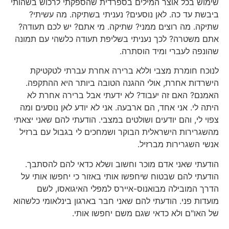
שימוש בכל אוצר המילים בספרדית שהספקתי לרכוש בשהותי
ביבשת עד כה. לאן נוסעים? נעניתי בשתיקה. מה עשיתי?
שתיקה. מה רוצים ממני? שתיקה. מי אתם? יש לכם תעודה?
אתם משטרה? לכך נעניתי בשליפת תעודה כלשהי עם תמונה
שהונפה לעברי ומיד הוסתרה.
לנוכח חומרת מצבי וללא ברירה אחרת עברתי לטקטיקת
הישרדות אחרת, אולי ההגנה הטובה ביותר היא ההתקפה.
האמנם? האם זה יעבוד? לא ידעתי אבל ברירה אחרת לא
היתה לי. אני אחד, הם ארבעה. אני לא יודע לאן נוסעים ומה
צפוי לי, והם יודעים ושולטים במצבי. הודעתי להם שאני יצאתי
מהשגרירות הישראלית הבוקר ושמחכים לי בגבול עם ברזיל
אנשי השגרירות מברזיל.
הודעתי שאני אדם מוכר וחשוב ושלא כדאי להם להסתבך.
הודעתי להם שבטוח שיחפשו אותי באזור כי יחפשו אותי על
הדרך המובילה מבואנוס-איירס למפלי האיגואסו, לשם
מועדות פני. הודעתי להם שאני חבר בארגון בינלאומי כלשהוא
של האו"ם ולא כדאי שגם משם יחפשו אותי.