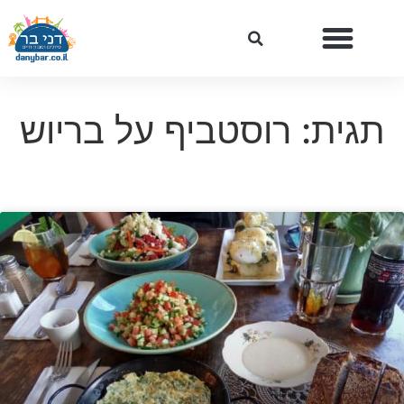
תגית: רוסטביף על בריוש