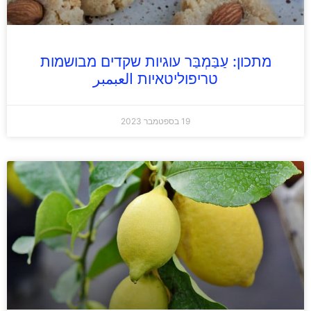
מתכון: עַבַּמְבַּר עוגיות שקדים מבושמות
טריפוליטאיות العبمبر
19 בספטמבר 2023