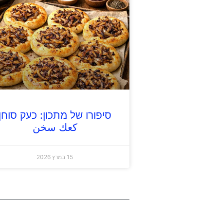
סיפורו של מתכון: כעק סוחן
كعك سخن
15 במרץ 2026