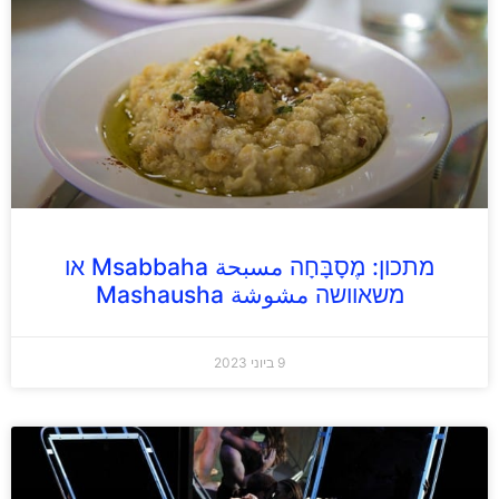
מתכון: מֶסָבָּחָה مسبحة Msabbaha או
משאוושה مشوشة Mashausha
9 ביוני 2023