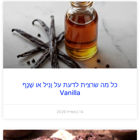
כל מה שרצית לדעת על וָנִיל או שֶׁנֶף
Vanilla
14 באפריל 2026