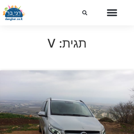
תגית: V