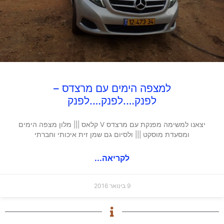
למצפה הימים עם מרצדס –
לפנק….לפנק….לפנק
יצאנו למשימה מפנקת עם מרצדס V קלאס ||| מלון מצפה הימים
ומסעדת מוסקט ||| ולסיום גם שמן זית איכותי וחברתי
לקריאה...
9 בינואר 2016