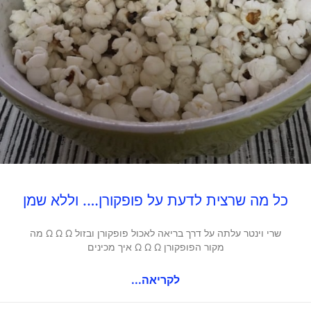
כל מה שרצית לדעת על פופקורן…. וללא שמן
שרי וינטר עלתה על דרך בריאה לאכול פופקורן ובזול Ω Ω Ω מה
מקור הפופקורן Ω Ω Ω איך מכינים
לקריאה...