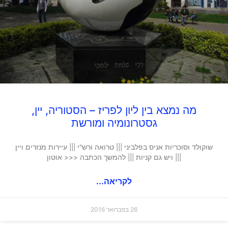
מה נמצא בין ליון לפריז – הסטוריה, יין,
גסטרונומיה ומורשת
שוקולד וסוכריות אניס בפלביני ||| טרואה ורש"י ||| עיירות מנזרים ויין
||| ויש גם קניות ||| להמשך הכתבה <<< אוטון
לקריאה...
26 בפברואר 2016