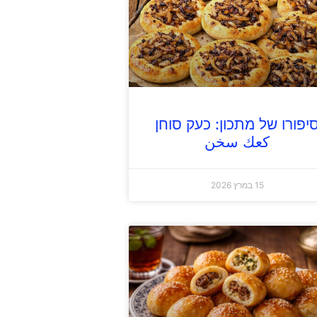
יפורו של מתכון: כעק סוחן
كعك سخن
15 במרץ 2026