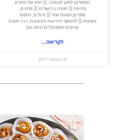
הספורטן למען Unicef ||| החג של החגים
בחיפה ||| חנוכה בירושלים ||| סרטים,
ספרים,הצגות ועוד ||| טיולים, טיסות
והצעות ||| להמשך הידיעות וההצעות <<< חנוכה
ארועים ופסטיבלים חיפה עם
לקריאה...
18 בנובמבר 2017