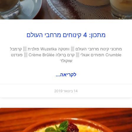
מתכון: 4 קינוחים מרחבי העולם
מתכוני קינוח מרחבי העולם ||| ווזטקה Wuzetka פולנית ||| קרמבל
Crumble תפוחים אנגלי ||| קרם בְּרוּלֶה Crème Brûlée ||| פונדנט
שוקולד
לקריאה...
14 בינואר 2019