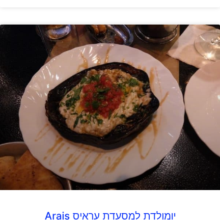
יומולדת למסעדת עראיס Arais