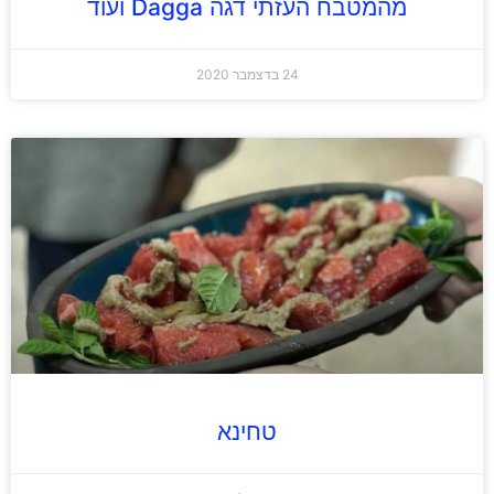
מהמטבח העזתי דגה Dagga ועוד
24 בדצמבר 2020
טחינא