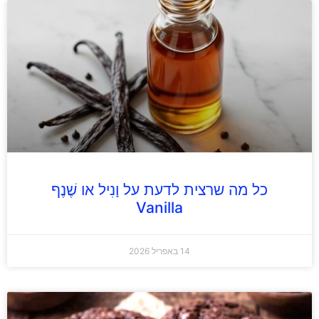
כל מה שרצית לדעת על וָנִיל או שֶׁנֶף
Vanilla
14 באפריל 2026