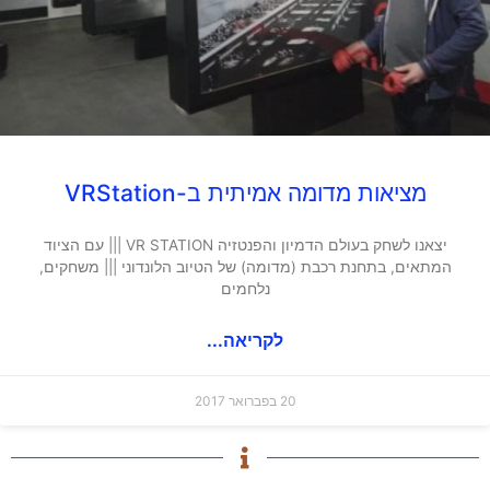
מציאות מדומה אמיתית ב-VRStation
יצאנו לשחק בעולם הדמיון והפנטזיה VR STATION ||| עם הציוד
המתאים, בתחנת רכבת (מדומה) של הטיוב הלונדוני ||| משחקים,
נלחמים
לקריאה...
20 בפברואר 2017