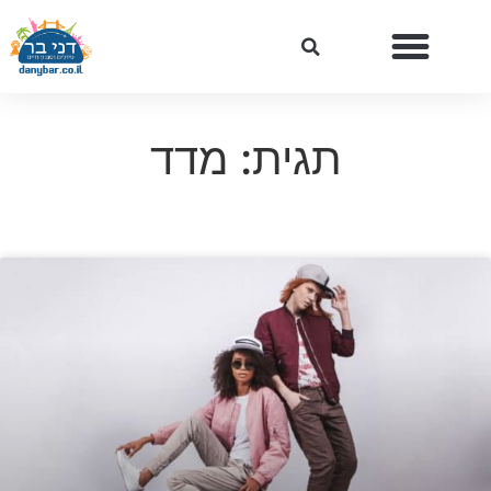
תגית: מדד