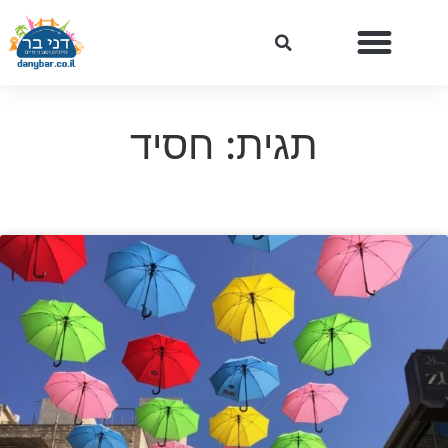
תגית: חסיד