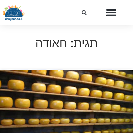
תגית: חאודה