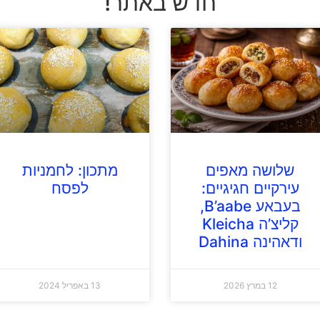
חדש באתר!
שלושה מאפים
מתכון: לחמניות
עירקיים חגיגיים:
לפסח
בעבאע B’aabe,
קליצ’ה Kleicha
ודאהינה Dahina
12 במרץ 2026
13 באפריל 2024