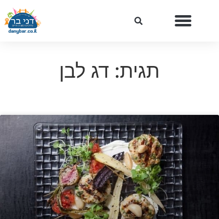
תגית: דג לבן