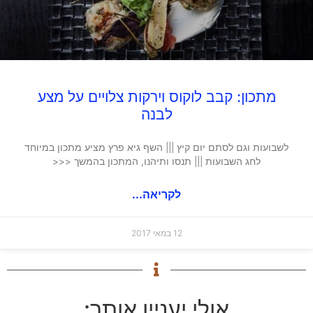
מתכון: קבב לוקוס וירקות צלויים על מצע
לבנה
לשבועות וגם לסתם יום קיץ ||| השף גיא פרץ מציע מתכון במיוחד
לחג השבועות ||| תנסו ותיהנו, המתכון בהמשך <<<
לקריאה...
12 במאי 2017
אולי יעניין אותך: