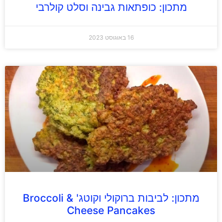
מתכון: כופתאות גבינה וסלט קולרבי
16 באוגוסט 2023
מתכון: לביבות ברוקולי וקוטג' Broccoli &
Cheese Pancakes