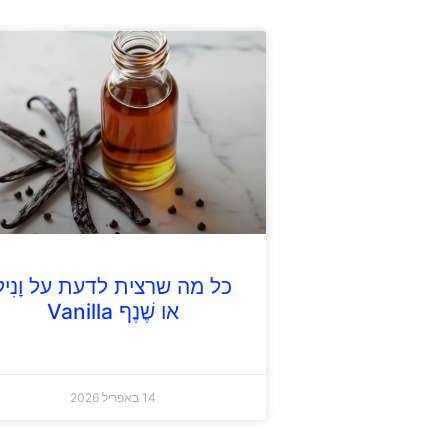
כל מה שרצית לדעת על וָנִיל
או שֶׁנֶף Vanilla
14 באפריל 2026