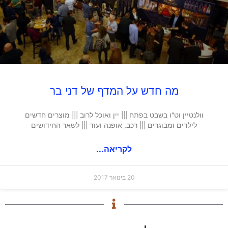
מה חדש על המדף של דני בר
וולנטיין וט"ו בשבט בפתח ||| יין ואוכל לרוב ||| מוצרים חדשים
לילדים ומבוגרים ||| רכב, אופנה ועוד ||| לשאר החידושים
לקריאה...
20 בינואר 2017