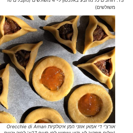
חותכים כל מרובע באלכסון ל- 4 משולשים (מקבלים 16
משולשים)
אורצ'י די אמאן אוזני המן איטלקיות Orecchie di Aman
(צילום ממקור לא ידוע שימוש לפי סעיף 27א' לחוק זכויות