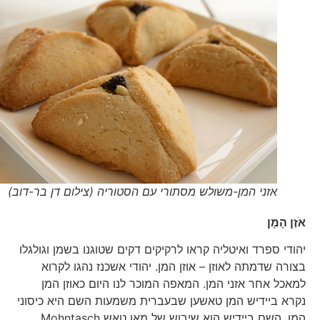
אזני המן-משולש מסתורי עם הסטוריה (צילום דן בר-דוב)
אֹזֶן הָמָן
יהודי ספרד ואיטליה קראו לרקיקים דקים שטוגנו בשמן וגולגלו
בצורה שדמתה לאוזן – אוזן המן. יהודי אשכנז נהגו לקרוא
למאכל אחר אזני המן. המאפה המוכר לנו היום כאוזן המן
נקרא ביידיש המן טאשען שבעברית משמעות השם היא כיסוני
המן. השם ביידיש הוא שיבוש של מאָן טאש Mohntasch