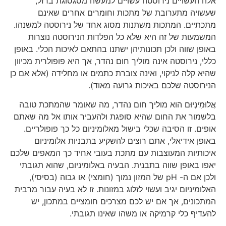
אלה העשויים נירוסטה עשויים למעשה מסגסוגת ברזל,
שעשויה מתערובת של מתכות וחומרים אחרים שאינם
מתכתיים. המתכות משתנות מסוג אחד של נירוסטה למשנהו.
המשמעות של זה היא שלא כל הפלדות הנירוסטה נוצרות
באופן שווה ולכן תכונותיהן ישתנו בהתאם לאיכות הכלי. באופן
כללי, נירוסטה אינה מוליך חום נהדר, אך היא פופולרית מכיוון
שהיא קלה לניקוי, ואינה צוברת כתמים או מחלידה (אלא אם כן
הנירוסטה שלכם באיכות גרועה מאוד).
אֲלוּמִינְיוּם הוא מוליך חום נהדר, מה שאומר שהמתכת טובה
בלשמור את החום שהיא סופגת ולהעביר אותו אל מה שאתם
אופים. זו הסיבה שכלי בישול מאלומיניום כל כך פופולריים.
באופן אידיאלי, אתם רוצים להשקיע בתבניות אלומיניום
איכותיות המעוצבות עם מתכת בעובי אחיד כך המאפים שלכם
יאפו באופן שווה בתבנית. הבעיה באלומיניום, שהוא תגובתי
ולכן אם ה- pH של המזון נמוך (חומצי) או גבוה (בסיסי),
האלומיניום יגיב ועשוי לזלוג במזונות. זו לא בעיה עבור מרבית
המתכונים, אך אם יש לכם מצרכים חומציים במתכון, יש
להעדיף כלי קרמיקה או משהו שאינו תגובתי.