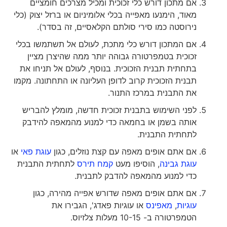
אם מתכון דורש כלי זכוכית ומכיל מצרכים חומציים
מאוד, הימנעו מאפייה בכלי אלומיניום או ברזל יצוק (כלי
נירוסטה כמו סירי סולתם הקלאסיים, זה בסדר).
אם המתכון דורש כלי מתכת, לעולם אל תשתמשו בכלי
זכוכית בטמפרטורה גבוהה יותר ממה שהיצרן מציין
בתחתית תבנית הזכוכית. בנוסף, לעולם אל תניחו את
תבנית הזכוכית קרוב לדופן העליונה או התחתונה. מקמו
את התבנית במרכז התנור.
לפני השימוש בתבנית זכוכית חדשה, מומלץ להבריש
אותה בשמן או בחמאה כדי למנוע מהמאפה להידבק
לתחתית התבנית.
אם אתם אופים מאפה עם קצת נוזלים, כגון
עוגת פאי
או
עוגת גבינה
, הוסיפו מעט
קמח תירס
לתחתית התבנית
כדי למנוע מהמאפה להדבק לתבנית.
אם אתם אופים מאפה שדורש אפייה מהירה, כגון
עוגיות
,
מאפינס
או עוגיות פאדג', הגבירו את
הטמפרטורה ב- 10-15 מעלות צלזיוס.