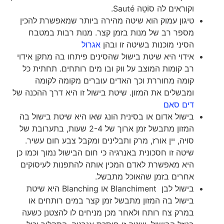
וקוראים לה סוֹטֵה Sauté.
טיגון עמוק הוא שיטה מהירה ביותר שמאפשרת להכין
מספר רב של מנות בזמן קצר. מנות רבות במטבח
הסיני מוכנות בשיטה זו ובהן
אגרול
אידוי היא שיטת בישול שהסינים פיתחו בה מתקן אידוי
רב קומות המוצב על ווק ובו מים רותחים. תחתית כל
קומה מחוררת וכך האדים עוברים מקומה לקומה
ומבשלים את המזון. שיטת בישול זו היא דרך ההכנה של
דים סאם
בישול אדום או בסינית הונג שאו היא שיטת בישול בה
המזון מתבשל זמן ארוך של 2-4 שעות, בתערובת של
סויה, יין אורז, מרק ותבלינים ומקבל צבע חום עשיר.
שיטה זו חסכונית באנרגיה כי חום הבישול נמוך וכמו כן
היא מאפשרת לאדם המכין אותה להתפנות לעיסוקים
אחרים בזמן שהאוכל מתבשל.
בישול לבן Blanchiment או Blanching היא שיטת
בישול בה המזון מתבשל זמן קצר במים רותחים או
במרק צח רותח ולאחר מכן מניחים לו להצטנן כשעה