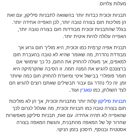
מעלות צלזיוס.
תבניות זכוכית כבדות יותר בהשוואה לתבניות סיליקון, עם זאת
הן מוליכות חום בצורה טובה יותר, לכן האפייה אחידה יותר.
בגלל שהתבניות זכוכית מבודדות חום בצורה טובה יותר,
האפייה עלולה להיות איטית יותר.
תבנית אפיה קֵרָמִית כמו זכוכית, היא מוליך חום גרוע אך
מבודדת נהדרת, מה שאומר שהיא לא טובה בהעברת חום
למאפים, אך מעולה להחזיק את החום, כל כך שימושי אם
ברצונכם להגיש את המנה חמה. זו הסיבה שהקרמיקה היא
חומר פופולרי בבישול איטי ומיועדת להחזיק חום כמה שיותר
זמן. זה כלי נהדר גם עבור תבשילים שאתם רוצים להגיש חם
לצד השולחן, כמו
טאג'ין
ועוד..
תבניות סיליקון
קלות יותר מתבניות זכוכית, אך הן לא מוליכות
חום בצורה טובה כמו תבניות זכוכית, מה שעלול לגרום לכך
שהאפייה לא תהיה אחידה. עם זאת, תבניות סיליקון מאפשרות
שחרור קל של המאפה מהתבנית, והגשת המאפה בצורה
אסטטית ובנוסף, חיסכון בזמן הניקוי.