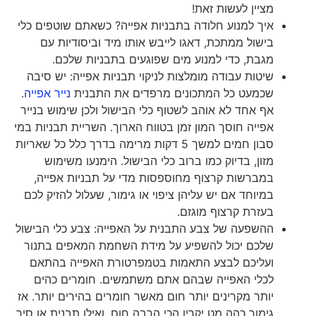
מציין לעשות זאת!
איך למנוע חלודה בתבניות אפייה? כשאתם שוטפים כלי
בישול ממתכת, דאגו לייבש אותו מיד וביסודיות עם
מגבת, כדי למנוע מים שפוגעים בתבניות שלכם.
שיטות עבודה מומלצות לניקוי תבניות אפייה: יש סיבה
שכמעט כל המתכונים מרפדים את התבנית
נייר אפייה
.
אף אחד לא אוהב לשטוף כלי הבישול ולכן שימוש בנייר
אפייה חוסך המון זמן בטווח הארוך. השריית תבניות במי
סבון חמים למשך 5 דקות מרימה בדרך כלל כל שאריות
מזון, בדיוק כמו ברוב כלי הבישול. הימנעו משימוש
במברשות קרצוף מחוספסות מדי על תבניות אפייה,
במיוחד אם יש עליהן ציפוי או גימור, שעלול להזיק לכם
בעזרת קרצוף מוגזם.
ההשפעה של צבע התבנית על האפייה: צבע כלי הבישול
שלכם יכול להשפיע על מידת השחמת המאפים בתנור
ועליכם לבצע התאמות בטמפרטורת האפייה בהתאם
לכלי האפייה שבהם אתם משתמשים. חומרים כהים
יותר מקרינים יותר חום מאשר חומרים בהירים יותר. אז
גימור כהה מט יקרין הכי הרבה חום, ואילו תבנית או סיר