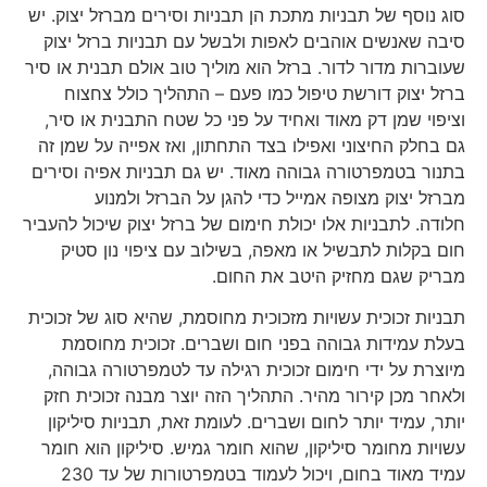
סוג נוסף של תבניות מתכת הן תבניות וסירים מברזל יצוק. יש
סיבה שאנשים אוהבים לאפות ולבשל עם תבניות ברזל יצוק
שעוברות מדור לדור. ברזל הוא מוליך טוב אולם תבנית או סיר
ברזל יצוק דורשת טיפול כמו פעם – התהליך כולל צחצוח
וציפוי שמן דק מאוד ואחיד על פני כל שטח התבנית או סיר,
גם בחלק החיצוני ואפילו בצד התחתון, ואז אפייה על שמן זה
בתנור בטמפרטורה גבוהה מאוד. יש גם תבניות אפיה וסירים
מברזל יצוק מצופה אמייל כדי להגן על הברזל ולמנוע
חלודה. לתבניות אלו יכולת חימום של ברזל יצוק שיכול להעביר
חום בקלות לתבשיל או מאפה, בשילוב עם ציפוי נון סטיק
מבריק שגם מחזיק היטב את החום.
תבניות זכוכית עשויות מזכוכית מחוסמת, שהיא סוג של זכוכית
בעלת עמידות גבוהה בפני חום ושברים. זכוכית מחוסמת
מיוצרת על ידי חימום זכוכית רגילה עד לטמפרטורה גבוהה,
ולאחר מכן קירור מהיר. התהליך הזה יוצר מבנה זכוכית חזק
יותר, עמיד יותר לחום ושברים. לעומת זאת, תבניות סיליקון
עשויות מחומר סיליקון, שהוא חומר גמיש. סיליקון הוא חומר
עמיד מאוד בחום, ויכול לעמוד בטמפרטורות של עד 230