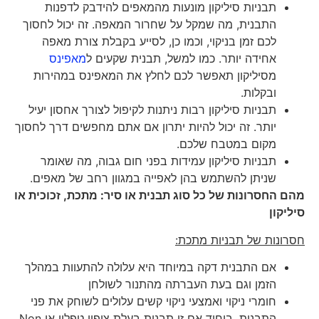
תבניות סיליקון מונעות מהמאפים להידבק לדפנות
התבנית, מה שמקל על שחרור המאפה. זה יכול לחסוך
לכם זמן בניקוי, וכמו כן, לסייע בקבלת צורת מאפה
אחידה יותר. כמו למשל, תבנית שקעים ל
מאפינס
מסיליקון תאפשר לכם לחלץ את המאפינס במהירות
ובקלות.
תבניות סיליקון רבות ניתנות לקיפול לצורך אחסון יעיל
יותר. זה יכול להיות יתרון אם אתם מחפשים דרך לחסוך
מקום במטבח שלכם.
תבניות סיליקון עמידות בפני חום גבוה, מה שאומר
שניתן להשתמש בהן לאפייה במגוון רחב של מאפים.
מהם החסרונות של כל סוג תבנית או סיר: מתכת, זכוכית או
סיליקון
חסרונות של תבניות מתכת:
אם התבנית דקה במיוחד היא עלולה להתעוות במהלך
הזמן וגם בעת העברתה מהתנור לשולחן
חומרי ניקוי ואמצעי ניקוי קשים עלולים לשוחק את פני
התבנית, ביחוד אם זו תבנית בעלת ציפוי טפלון או Non