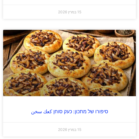
15 במרץ 2026
סיפורו של מתכון: כעק סוחן كعك سخن
15 במרץ 2026