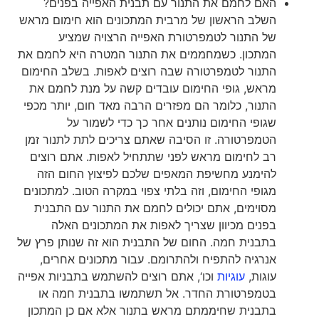
האם לחמם את התנור עם תבנית האפייה בפנים?
השלב הראשון של מרבית המתכונים הוא חימום מראש
של התנור לטמפרטורת האפייה הרצויה שמציע
המתכון. כשמחממים את התנור המטרה היא לחמם את
התנור לטמפרטורה שבה רוצים לאפות. בשלב החימום
מראש, גופי החימום עובדים קשה על מנת לחמם את
התנור, כלומר הם מפזרים הרבה מאד חום, יותר מכפי
שגופי החימום נותנים אחר כך כדי לשמור על
הטמפרטורה. זו הסיבה שאתם צריכים לתת לתנור זמן
רב לחימום מראש לפני שתתחיל לאפות. אתם רוצים
להימנע מחשיפת המאפים שלכם לפיצוץ החום הזה
מגופי החימום, וזה בלתי צפוי במקרה הטוב. למתכונים
מסוימים, אתם יכולים לחמם את התנור עם התבנית
בפנים מכיוון שצריך לאפות את המתכונים האלה
בתבנית חמה. החום של התבנית הוא זה שנותן פרץ של
אנרגיה להתפיח ולהתרומם. עבור מתכונים אחרים,
עוגות,
עוגיות
וכו‘, אתם רוצים להשתמש בתבניות אפייה
בטמפרטורת החדר. אל תשתמשו בתבנית חמה או
בתבנית שחיממתם מראש בתנור אלא אם כן המתכון