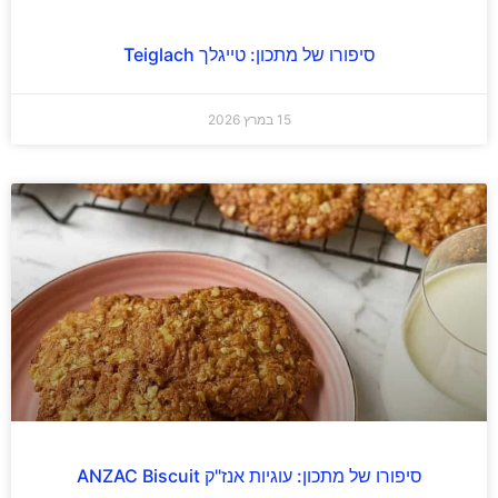
סיפורו של מתכון: טייגלך Teiglach
15 במרץ 2026
סיפורו של מתכון: עוגיות אנז"ק ANZAC Biscuit