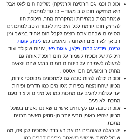
זכוכית (כמו גם חרסינה וקרמיקה) מוליכה חום לאט אבל
היא מחזיקה חום טוב מאוד – בניגוד למתכת,
שמתחממת במהירות ומתקררת מהר. היכולת הזו
להחזיק חום גורמת לכלי הזכוכית לעבוד היטב למתכונים
מסוימים שבהם אתם רוצים לקבל חום אחיד במשך זמן
רב אך לא רוצים השחמה. מאפים כמו
לזניה
,
עוגות
גבינה
,
פודינג
לחם
,
פלַאן,
עוגות פאי
, עוגות שוקולד ועוד.
היכולת של זכוכית לשמור על חום הופכת אותה גם
למעולה לשמירה על קינוחים חמים ברגע שהם יוצאים
מהתנור ומוגשים חם ואסטטי.
זכוכית יכולה להיות טובה גם למתכונים מבוססי פירות,
מכיוון שהחומצות בפירות מסוימים כמו הדרים ופירות
יער עלולות להגיב עם מתכות כמו אלומיניום וליצור טעם
מתכתי לא נעים.
זכוכית טובה גם לקינוחים אישיים שאינם נאפים בפועל
מכיוון שהיא באופן טבעי יותר נון-סטיק מאשר תבנית
מתכת.
יש כאלה שאוהבים גם את העובדה שזכוכית שקופה, מה
שיכול להיות שימושי כשאתם מכינים דברים כמו