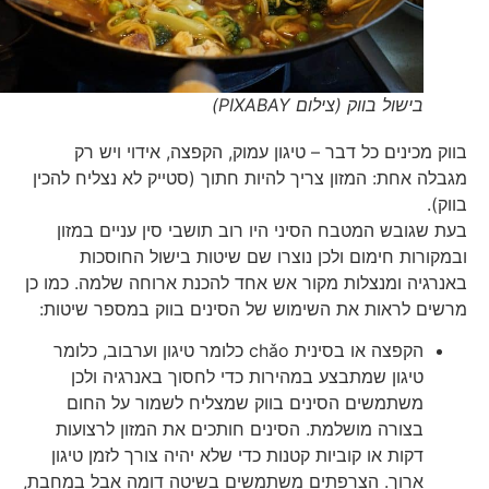
בישול בווק (צילום PIXABAY)
בווק מכינים כל דבר – טיגון עמוק, הקפצה, אידוי ויש רק
מגבלה אחת: המזון צריך להיות חתוך (סטייק לא נצליח להכין
בווק).
בעת שגובש המטבח הסיני היו רוב תושבי סין עניים במזון
ובמקורות חימום ולכן נוצרו שם שיטות בישול החוסכות
באנרגיה ומנצלות מקור אש אחד להכנת ארוחה שלמה. כמו כן
מרשים לראות את השימוש של הסינים בווק במספר שיטות:
הקפצה או בסינית chǎo כלומר טיגון וערבוב, כלומר
טיגון שמתבצע במהירות כדי לחסוך באנרגיה ולכן
משתמשים הסינים בווק שמצליח לשמור על החום
בצורה מושלמת. הסינים חותכים את המזון לרצועות
דקות או קוביות קטנות כדי שלא יהיה צורך לזמן טיגון
ארוך. הצרפתים משתמשים בשיטה דומה אבל במחבת,