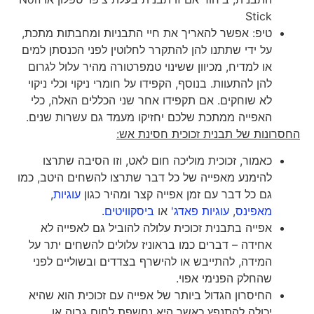
Stick
טיפ: אפשר להאריך את חיי התבניות ומחבתות מתכת,
על ידי שתתנו להן להתקרר לחלוטין לפני הכנסתן למים
או למדיח, מכיוון ששינוי טמפרטורה מהיר עלול לגרום
להן להתעוות. בנוסף, הקפידו על חומרי ניקוי וכלי ניקוי
לא שוחקים. אם תקפידו אחר שני הכללים האלה, כלי
האפייה ממתכת שלכם יחזיקו מעמד גם עשרות שנים.
החסרונות של תבנית זכוכית חסינת אש:
כאמור, זכוכית מוליכה חום לאט, וזו הסיבה שתרצו
להימנע מאפייה של כל דבר שתרצו להשחים היטב, כמו
גם כל דבר עם זמן אפייה קצר ומהיר כגון
עוגיות
,
מאפינס
,
עוגיות פאדג'
או
ביסקוויטים
.
אפייה בתבנית זכוכית עלולה להוביל גם לאפייה לא
אחידה – דברים כמו בראוניז עלולים להשחים יתר על
המידה, להתייבש או להישרף בצדדים ובשוליים לפני
שהחלק הפנימי אפוי.
החיסרון הגדול ביותר של אפייה עם זכוכית הוא שהיא
יכולה להתנפץ כאשר היא נחשפת לחום גבוה או