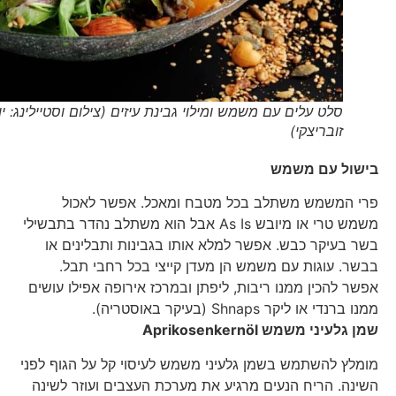
סלט עלים עם משמש ומילוי גבינת עיזים (צילום וסטיילינג: יולה
זובריצקי)
בישול עם משמש
פרי המשמש משתלב בכל מטבח ומאכל. אפשר לאכול
משמש טרי או מיובש As Is אבל הוא משתלב נהדר בתבשילי
בשר בעיקר כבש. אפשר למלא אותו בגבינות ותבלינים או
בבשר. עוגות עם משמש הן מעדן קייצי בכל רחבי תבל.
אפשר להכין ממנו ריבות, ליפתן ובמרכז אירופה אפילו עושים
ממנו ברנדי או ליקר Shnaps (בעיקר באוסטריה).
שמן גלעיני משמש
Aprikosenkernöl
מומלץ להשתמש בשמן גלעיני משמש לעיסוי קל על הגוף לפני
השינה. הריח הנעים מרגיע את מערכת העצבים ועוזר לשינה