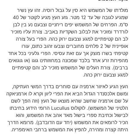
מולדתו של המשמש היא סין על גבול רוסיה. זהו עץ נשיר
שמגיע לגובה של עד 12 מטר. גזע העץ מגיע לקוטר של 40
ס"מ. הפרחים של המשמש יפים ריחניים וצבעם נע בין לבן
לורדרד ומזכיר את לבלוב השקדיות באביב. צורת עליו מזכיר
לב הם קטיפתיים למגע וצבעם ירוק כהה. הפרי בעל צורה
אופיינית של 2 פלחים מחוברים וצבעו זהוב כתום, עורו
קטיפתי בשרו מוצק אך עם זאת עסיסי. הפרי גלעיני בכל אחד
מהפירות זרע אחד בלבד שמכונה במחוזותינו גוגו (או גוגואים
ברבים). צורת העלים של המשמש מזכיר לב והם קטיפתיים
למגע וצבעם ירוק כהה.
העץ הגיע לאיזור ארמניה עם סוחרים בדרך המשי העתיקה,
ומשם אלכסנדר הגדול הביא את הפרי ליוון וקרא לו ארמניאקה
על שם ארמניה שחשב שהיא מוצאו של העץ (וזה הפך לשם
הלטיני של המשמש). לוקולוס Lucullus הרומי הידוע בחיבתו
לבישול וכתיבת ספרי בישול מאד אהב את המשמש, והוא
הכיר לרומאים את המשמש (יחד עם הדובדבן). מרומא הדרך
היתה קצרה ומהירה, להפיץ את המשמש ברחבי האימפריה.