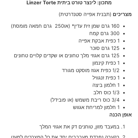
מתכון: לינצר טורט ביתית
Linzer Torte
מצריכים
(תבנית אפייה סטנדרטית)
160 גרם שמן זית עדין* (או250 גרם חמאה מומסת)
300 גרם קמח
1 כפית אבקת אפייה
125 גרם סוכר
125 גרם אגוזי מלך טחונים או שקדים קלויים טחונים
1 כפית קינמון
1/2 כפית אגוז מוסקט מגורד
1 כפית זנגוויל
1 חלמון ביצה
1/3 כוס חלב
3/4 כוס ריבת משמש (או פובידל)
1 חלמון למריחת אגווש
אופן הכנה
במעבד מזון, טוחנים דק את אגוזי המלך
בקערה נפרדת מערבבים יחד את כל המצרכים למעט