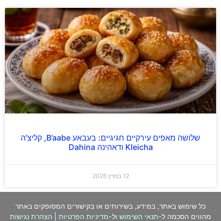
שלושה מאפים עירקיים חגיגיים: בעבאע B’aabe, קליצ’ה
Kleicha ודאהינה Dahina
12 במרץ 2026
כל שימוש באתר, במידע, בשירותים או בקישורים המסופקים באתר
מהווים הסכמה ל-
תנאי השימוש
ול-
מדיניות הפרטיות
|
הצהרת נגישות