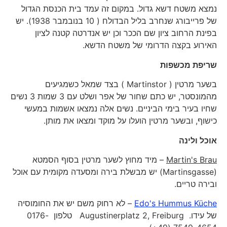
נמצא משטח דשא גדול. במקום זה עמד בית הכנסת הגדול
של פרייבורג שנחרב בליל הבדולח ( 10 בנובמבר 1938). יש
בפינת הרחוב ציון שם הככר וכן יש אנדרטה קטנה לציון
האירוע בקצה הדרומי של משטח הדשא.
שריפת מכשפות
בשער מרטין ( Martinstor ) בצד שמאל כשמגיעים
מהמונסטר, יש כתם שחור של אפר ושלט עם 3 שמות 3 נשים
שחיו בעיר בימי הביניים. נשים אלה נמצאו אשמות במעשי
כישוף, ובשער מרטין הועלו על מוקד ומצאו את מותן.
אוכל ולינה
Martin's Brau
– מיד מחוץ לשער מרטין בסוף הסמטא
(Martinsgasse) יש מבשלת בירה ומסעדה מקומית עם אוכל
ובירה טריים.
's Hummus Küche
Edo
– לא רחוק משם יש את החומוסיה
של עידו. Augustinerplatz 2, Freiburg טלפון 0176-