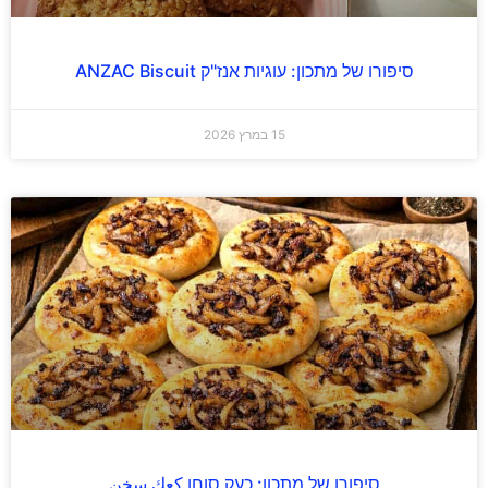
סיפורו של מתכון: עוגיות אנז"ק ANZAC Biscuit
15 במרץ 2026
סיפורו של מתכון: כעק סוחן كعك سخن