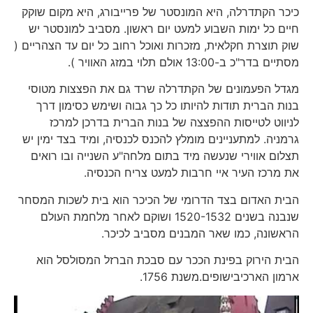
כיכר הקתדרלה, היא המונסטר של פרייבורג, היא מקום שוקק
חיים כל ימות השבוע למעט יום ראשון. מסביב למונסטר יש
שוק תוצרת חקלאית, מזכרות ואוכל רחוב כל יום עד הצהריים (
מסתיים בדר"כ ב-13:00 אולם תלוי במזג האוויר ).
מגדל הפעמונים של הקתדרלה שרד גם את הפצצות מטוסי
בנות הברית תודות להיותו כל כך גבוה ושימש כסימון דרך
לניווט לטייסות ההפצצה של בנות הברית בדרכן למרכז
גרמניה. למתעניינים מומלץ להכנס לכנסיה, ומיד בצד ימין יש
תצלום אווירי שנעשה מיד בתום מלחה"ע השנייה ובו רואים
את מרכז העיר איי חרבות למעט צריח הכנסיה.
הבית האדום בצד הדרומי של הכיכר הוא בית לשכות המסחר
שנבנה בשנים 1520-1532 ושוקם לאחר מלחמת העולם
הראשונה, כמו שאר המבנים מסביב לכיכר.
הבית הירוק בפינת הככר עם סבכת הברזל המסולסל הוא
ארמון הארכיבישופים.משנת 1756.