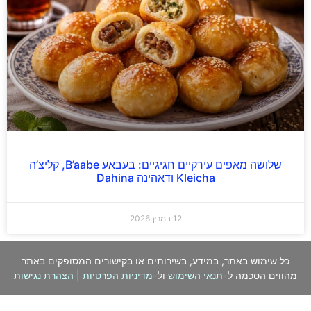
שלושה מאפים עירקיים חגיגיים: בעבאע B’aabe, קליצ’ה
Kleicha ודאהינה Dahina
12 במרץ 2026
כל שימוש באתר, במידע, בשירותים או בקישורים המסופקים באתר
מהווים הסכמה ל-
תנאי השימוש
ול-
מדיניות הפרטיות
|
הצהרת נגישות