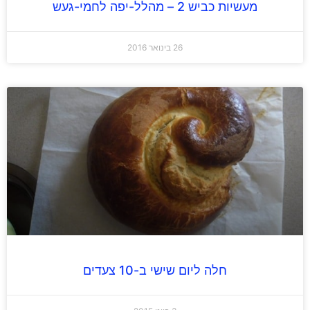
מעשיות כביש 2 – מהלל-יפה לחמי-געש
26 בינואר 2016
חלה ליום שישי ב-10 צעדים