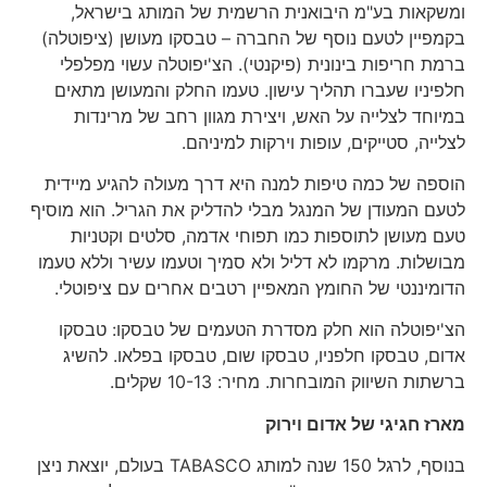
ומשקאות בע"מ היבואנית הרשמית של המותג בישראל,
בקמפיין לטעם נוסף של החברה – טבסקו מעושן (ציפוטלה)
ברמת חריפות בינונית (פיקנטי). הצ'יפוטלה עשוי מפלפלי
חלפיניו שעברו תהליך עישון. טעמו החלק והמעושן מתאים
במיוחד לצלייה על האש, ויצירת מגוון רחב של מרינדות
לצלייה, סטייקים, עופות וירקות למיניהם.
הוספה של כמה טיפות למנה היא דרך מעולה להגיע מיידית
לטעם המעודן של המנגל מבלי להדליק את הגריל. הוא מוסיף
טעם מעושן לתוספות כמו תפוחי אדמה, סלטים וקטניות
מבושלות. מרקמו לא דליל ולא סמיך וטעמו עשיר וללא טעמו
הדומיננטי של החומץ המאפיין רטבים אחרים עם ציפוטלי.
הצ'יפוטלה הוא חלק מסדרת הטעמים של טבסקו: טבסקו
אדום, טבסקו חלפניו, טבסקו שום, טבסקו בפלאו. להשיג
ברשתות השיווק המובחרות. מחיר: 10-13 שקלים.
מארז חגיגי של אדום וירוק
בנוסף, לרגל 150 שנה למותג TABASCO בעולם, יוצאת ניצן