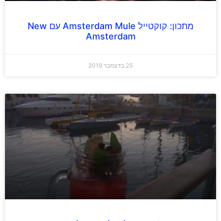
מתכון: קוקטייל Amsterdam Mule עם New
Amsterdam
25 בדצמבר 2019