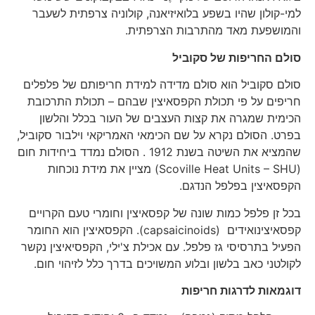
למי-קולון שהיו בשפע בלואיזיאנה, קולוניה צרפתית לשעבר
והמושפעת מאד מהתרבות הצרפתית.
סולם החריפות של סקוביל
סולם סקוביל הוא סולם מדידה למידת חריפותם של פלפלים
חריפים על פי תכולת הקפסאיצין שבהם – תכולת התרכובת
הכימית שמגרה את קצות העצבים של העור בכלל והלשון
בפרט. הסולם נקרא על שם הכימאי האמריקאי וילבור סקוביל,
שהמציא את השיטה בשנת 1912 . הסולם נמדד ביחידות חום
(Scoville Heat Units – SHU) מציין את מידת נוכחות
הקפסאיצין בפלפל הנדגם.
בכל זן פלפל כמות שונה של קפסאיצין וחומרי טעם הקרויים
קפסאיצינואידים (capsaicinoids). הקפסאיצין הוא החומר
הפעיל בתרסיסי גז פלפל. עם אכילת צ'ילי, הקפסיאיצין נקשר
לקולטני כאב בלשון ובלוע המשויכים בדרך כלל לזיהוי חום.
דוגמאות לדרגות חריפות