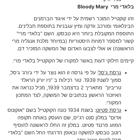
בלאדי מרי
Bloody Mary
זהו קוקטייל המוכר רשמית על ידי איגוד הברמנים
הבינלאומי ומורכב וודקה ומיץ עגבניות בתוספת תבלינים.
התוספת המקובלת ביותר היא טבסקו. השם "בלאדי מרי"
קשור למספר דמויות היסטוריות (במיוחד מלכת אנגליה מרי
הראשונה) או אולי לצבעו האדום של המשקה המזכיר דם.
קיימים חילוקי דעות באשר למקורו של הקוקטייל בלאדי מרי.
גרסת ג'סל
: על פי גרסה זו הוא נוצר על ידי ג'ורג' ג'סל,
סמוך לשנת 1939. טור רכילות ב "ניו יורק הראלד
טריביון" מתאריך 2 בדצמבר 1939, מכיל כנראה את
האיזכור הראשון בכתובים של המשקה, לצד המתכון
המקורי.
גרסת פטיוט
: בשנת 1934 כונה הקוקטייל בשם "אוקונוס
אדום" במלון סנט רג'יס, שם הועסק באותה תקופה
המוזג פרננד פטיוט. במלון זה החלו לראשונה להוסיף
רוטב טבסקו למשקה ובאופן הדרגתי החל השם "בלאדי