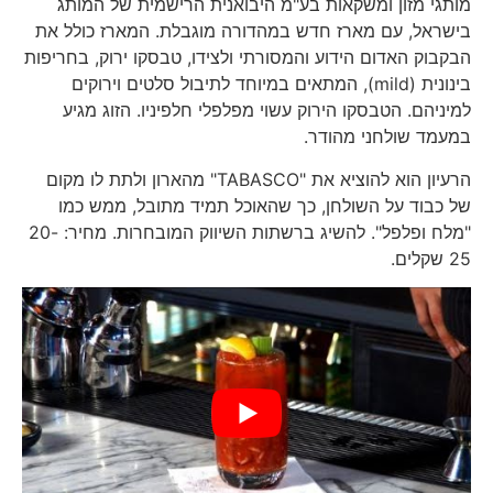
מותגי מזון ומשקאות בע"מ היבואנית הרישמית של המותג
בישראל, עם מארז חדש במהדורה מוגבלת. המארז כולל את
הבקבוק האדום הידוע והמסורתי ולצידו, טבסקו ירוק, בחריפות
בינונית (mild), המתאים במיוחד לתיבול סלטים וירוקים
למיניהם. הטבסקו הירוק עשוי מפלפלי חלפיניו. הזוג מגיע
במעמד שולחני מהודר.
הרעיון הוא להוציא את "TABASCO" מהארון ולתת לו מקום
של כבוד על השולחן, כך שהאוכל תמיד מתובל, ממש כמו
"מלח ופלפל". להשיג ברשתות השיווק המובחרות. מחיר: 20-
25 שקלים.