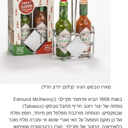
מארז טבסקו חגיגי (צילום יח"צ חו"ל)
בשנת 1868 הביא אדמונד מק'ילֶני ((Edmund Mclhenny
נוסחה של יצור רוטב חריף מחבל טבסקו (Tabasco)
שבמקסיקו. הנוסחה מורכבת מפלפל מזן מיוחד, חומץ ומלח
ועל כן מוקם המפעל על האי אוורי שהוא אי ומכרה מלח מוכר
בלואיזיאנה. הרוטב של מק'ילֶני נארז בבקבוקונים ששימשו