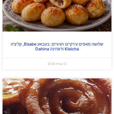
שלושה מאפים עירקיים חגיגיים: בעבאע B’aabe, קליצ’ה
Kleicha ודאהינה Dahina
12 במרץ 2026