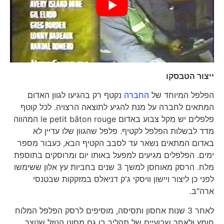
ייצור הטבסקו
הפלפל המיוחד של
החברה
נקטף רק בהגיעו לגוון האדום
המתאים לחברה על מנת להגיע לתוצאה הרצויה. לכל קוטף
פלפלים יש מקל צבוע באדום le petit bâton rouge המהווה
מדד לבשלות הפלפל לקטיף. פלפל שהגוון שלו עדיין לא
באדום המתאים נשאר עד לסבב הקטיף הבא, כעבור מספר
ימים. הפלפלים מגיעים למפעל באותו יום ומרוסקים בתוספת
מלח. הרסק מאוחסן למשך 3 שנים בחביות עץ אלון ששימשו
לפני כן ליצור ויישון וויסקי ג'ק דניאלס במזקקות שבטנסי
ארה"ב.
לאחר 3 שנות אחסון ותסיסה, מוסיפים לרסק הפלפל המלוח
חומץ ולאחר שבועיים של תהליך בו גם מסונן הנוזל שנוצר,