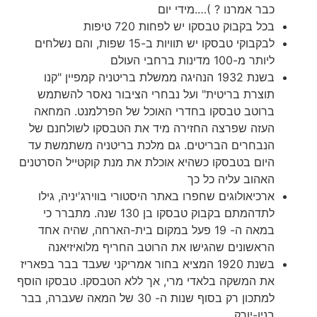
כבר אמרנו ? )….מידי יום
בכל בקבוק טבסקו יש לפחות 720 טיפות
לבקבוקי טבסקו יש תוויות ב-15 שפות, והם נשלחים
ליותר מ-100 מדינות ברחבי העולם
בשנת 1932 הנהיגה ממשלת בריטניה קמפיין "קנו
תוצרת בריטית" ועל נבחרי הציבור נאסר להשתמש
ברוטב טבסקו בחדרי האוכל של הפרלמנט. המחאה
העזה שפרצה החזירה מיד את הטבסקו לשולחנם של
הנבחרים הבריטים. גם מלכת בריטניה משתמשת עד
היום בטבסקו כשהיא אוכלת את מנת קוקטייל הסרטנים
האהוב עליה כל כך
ארכיאולוגים שחפרו באתר היסטורי בווירג'יניה, גילו
לתדהמתם בקבוק טבסקו בן 130 שנה. מתברר כי
במאה ה- 19 פעל במקום בית-הארחה, שהיה אחד
הראשונים שהגישו את הרוטב החריף מלואיזיאנה
בשנת 1920 המציא בחור אמריקני שעבד בבר בפאריז
את המשקה בלאדי מרי, אך ללא הטבסקו. טבסקו הוסף
למתכון רק בסוף שנות ה- 30 של המאה שעברה, בבר
בניו-יורק